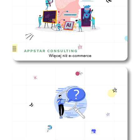
Jak wykorzystać AI w Twoim e-
commerce?
APPSTAR CONSULTING
Gdzie otworzyć sklep
stacjonarny?