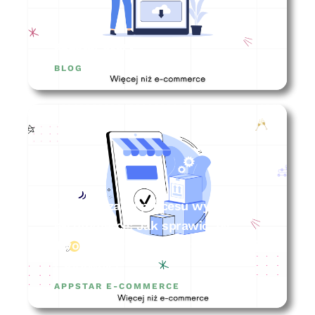
appstar story
BLOG
Optymalizacja procesu wysyłki w
e-commerce: Jak sprawić, by
Twoje zamówienia wyszły szybciej
i sprawniej?
APPSTAR E-COMMERCE