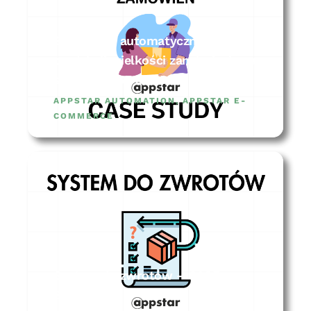
System do automatycznej
predykcji wielkości zamówienia na
sklep – CASE STUDY
APPSTAR AUTOMATION
,
APPSTAR E-
COMMERCE
System do zwrotów – CASE
STUDY