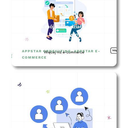
Dlaczego mój sklep działa wolno?
– 7 rzeczy, które powinieneś
sprawdzić
APPSTAR CONSULTING
,
APPSTAR E-
COMMERCE