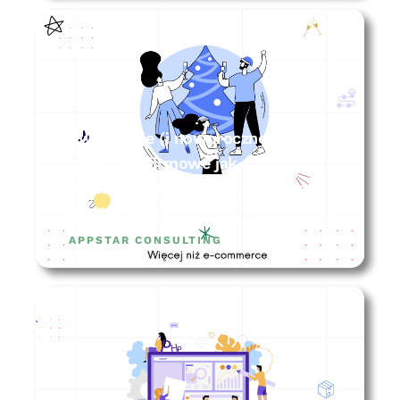
Świąteczne (i noworoczne)
spotkania firmowe jak
wykorzystać ten czas do wzrostu
Twojej firmy?
APPSTAR CONSULTING