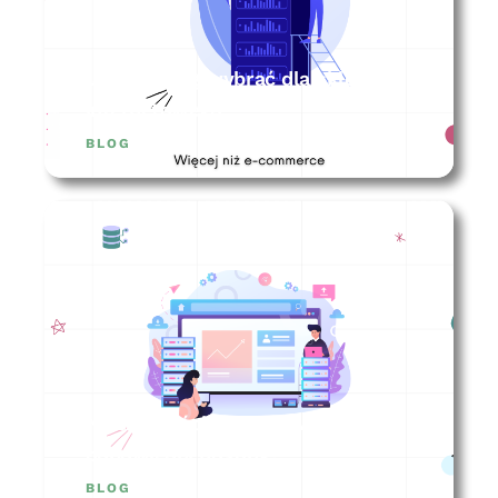
Jaki hosting wybrać dla sklepu
internetowego?
BLOG
Na co zwrócić uwagę wybierając
odpowiedni hosting?
BLOG