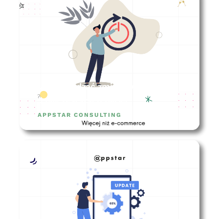
Jak zarządzać zmianą w firmie? –
5 najczęstszych barier
APPSTAR CONSULTING