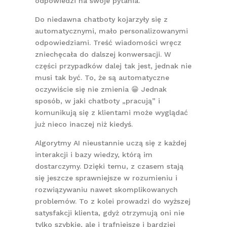
odpowiedzi na swoje pytania.
Do niedawna chatboty kojarzyły się z
automatycznymi, mało personalizowanymi
odpowiedziami. Treść wiadomości wręcz
zniechęcała do dalszej konwersacji. W
części przypadków dalej tak jest, jednak nie
musi tak być. To, że są automatyczne
oczywiście się nie zmienia 😁 Jednak
sposób, w jaki chatboty „pracują” i
komunikują się z klientami może wyglądać
już nieco inaczej niż kiedyś.
Algorytmy AI nieustannie uczą się z każdej
interakcji i bazy wiedzy, którą im
dostarczymy. Dzięki temu, z czasem stają
się jeszcze sprawniejsze w rozumieniu i
rozwiązywaniu nawet skomplikowanych
problemów. To z kolei prowadzi do wyższej
satysfakcji klienta, gdyż otrzymują oni nie
tylko szybkie, ale i trafniejsze i bardziej