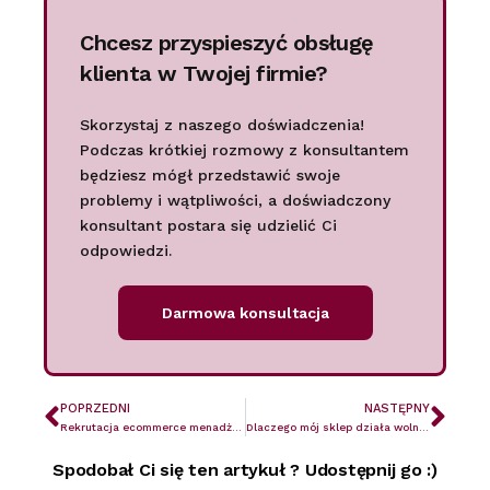
Chcesz przyspieszyć obsługę
klienta w Twojej firmie?
Skorzystaj z naszego doświadczenia!
Podczas krótkiej rozmowy z konsultantem
będziesz mógł przedstawić swoje
problemy i wątpliwości, a doświadczony
konsultant postara się udzielić Ci
odpowiedzi.
Darmowa konsultacja
POPRZEDNI
NASTĘPNY
Rekrutacja ecommerce menadżera – jak się do tego zabrać?
Dlaczego mój sklep działa wolno? – 7 rzeczy, które powinieneś sprawdzić
Spodobał Ci się ten artykuł ? Udostępnij go :)