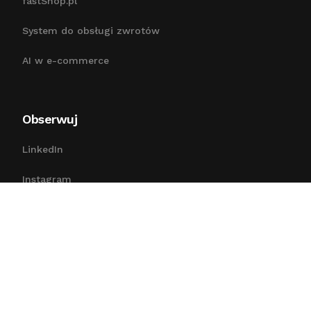
fastShop.pl
System do obsługi zwrotów
AI w e-commerce
Obserwuj
Bezpłatna konsultacja
LinkedIn
Instagram
Facebook
Prawo
Polityka prywatności