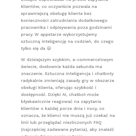
klientów, co oczywiście pozwala na
sprawniejszą obsługę klienta bez
konieczności zatrudniania dodatkowego
pracownika i odpisywania poza godzinami
pracy. W appstarze wykorzystujemy
sztuczną inteligencję na codzień, do czego
tylko się da 😃
W dzisiejszym szybkim, e-commerce’owym
świecie, dosłownie każda sekunda ma
znaczenie. Sztuczna inteligencja i chatboty
radykalnie zmieniają zasady gry w obszarze
obsługi klienta, oferując szybkość i
dostępność. Dzięki AI, chatbot może
błyskawicznie reagować na zapytania
klientów o każdej porze dnia i nocy, co
oznacza, że klienci nie muszą już czekać na
linii lub przeglądać niezliczonych FAQ
(najczęściej zadawane pytania), aby znaleźć