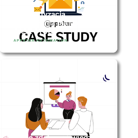
Automatyzacja
zarządzania mailami –
CASE STUDY
APPSTAR AUTOMATION
Gdzie zdobywać wiedzę o