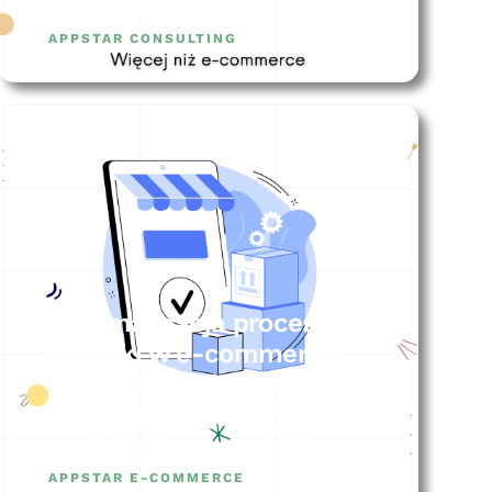
tego zabrać?
APPSTAR CONSULTING
Optymalizacja procesu
wysyłki w e-commerce:
Jak sprawić, by Twoje
zamówienia wyszły
szybciej i sprawniej?
APPSTAR E-COMMERCE