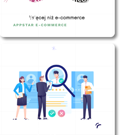
eCommerce? 10 źródeł
wiedzy
APPSTAR E-COMMERCE
Rekrutacja ecommerce
menadżera – jak się do