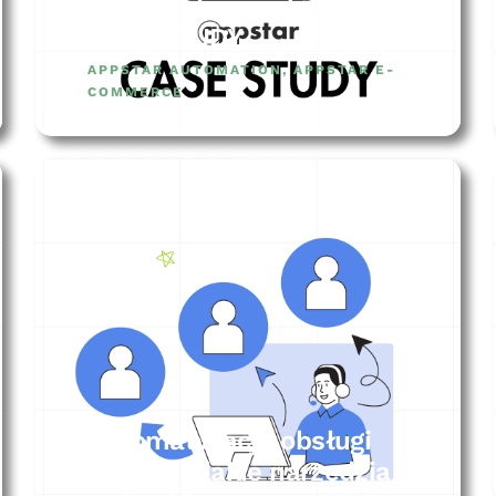
System do zwrotów –
CASE STUDY
APPSTAR AUTOMATION
,
APPSTAR E-
COMMERCE
Automatyzacja obsługi
klienta – jakie narzędzia