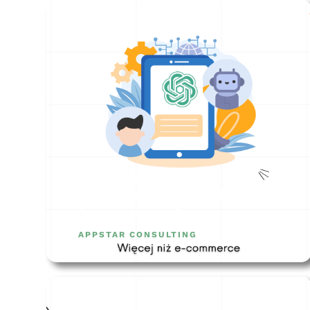
Jakie integracje musi
posiadać każdy sklep
internetowy?
APPSTAR CONSULTING