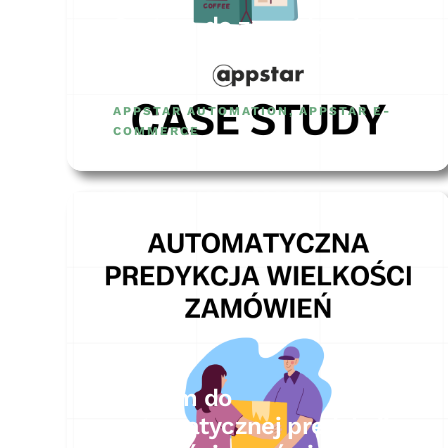
System do zarządzania
datami ważności – CASE
STUDY
APPSTAR AUTOMATION
,
APPSTAR E-
COMMERCE
System do
automatycznej predykcji