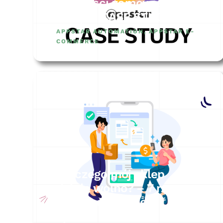
wielkości zamówienia na
sklep – CASE STUDY
APPSTAR AUTOMATION
,
APPSTAR E-
COMMERCE
Dlaczego mój sklep
działa wolno? – 7 rzeczy,
które powinieneś
sprawdzić