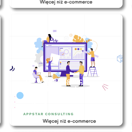
Jak wybrać agencję
marketingową do
współpracy w biznesie
online?
APPSTAR CONSULTING