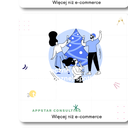
Świąteczne (i
noworoczne) spotkania
firmowe jak wykorzystać
ten czas do wzrostu
Twojej firmy?
APPSTAR CONSULTING