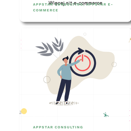
APPSTAR CONSULTING
,
APPSTAR E-
COMMERCE
Jak zarządzać zmianą w
firmie? – 5 najczęstszych
barier
APPSTAR CONSULTING