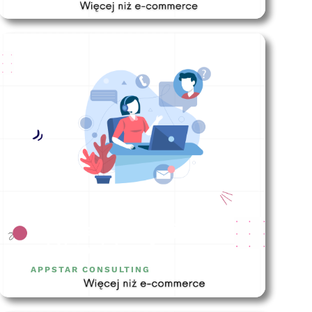
Obsługa klienta – jak
robić to dobrze?
APPSTAR CONSULTING