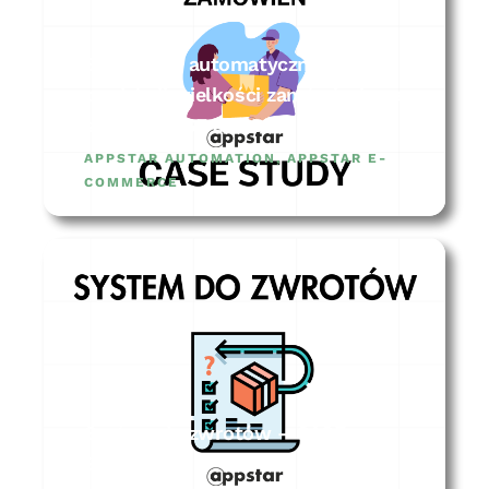
System do automatycznej
predykcji wielkości zamówienia na
sklep – CASE STUDY
APPSTAR AUTOMATION
,
APPSTAR E-
COMMERCE
System do zwrotów – CASE
STUDY