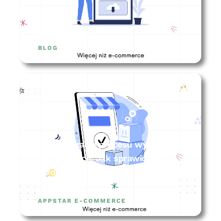
appstar story
BLOG
Optymalizacja procesu wysyłki w
e-commerce: Jak sprawić, by
Twoje zamówienia wyszły szybciej
i sprawniej?
APPSTAR E-COMMERCE