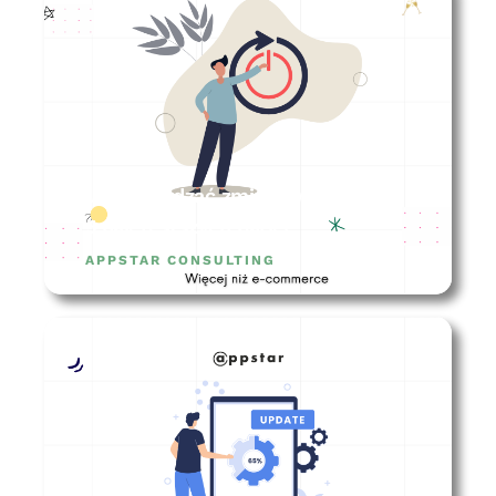
Jak zarządzać zmianą w firmie? –
5 najczęstszych barier
APPSTAR CONSULTING