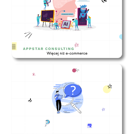
Jak wykorzystać AI w Twoim e-
commerce?
APPSTAR CONSULTING
Gdzie otworzyć sklep
stacjonarny?