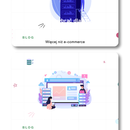
Jaki hosting wybrać dla sklepu
internetowego?
BLOG
Na co zwrócić uwagę wybierając
odpowiedni hosting?
BLOG