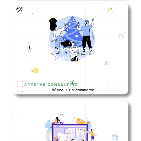
Świąteczne (i noworoczne)
spotkania firmowe jak
wykorzystać ten czas do wzrostu
Twojej firmy?
APPSTAR CONSULTING