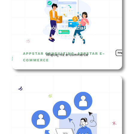
Dlaczego mój sklep działa wolno?
– 7 rzeczy, które powinieneś
sprawdzić
APPSTAR CONSULTING
,
APPSTAR E-
COMMERCE