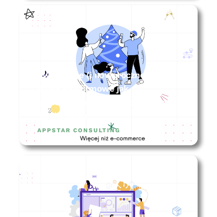
Świąteczne (i noworoczne)
spotkania firmowe jak
wykorzystać ten czas do wzrostu
Twojej firmy?
APPSTAR CONSULTING