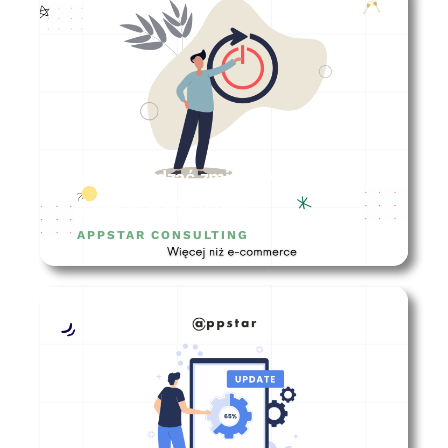
Jak zarządzać zmianą w firmie? –
5 najczęstszych barier
APPSTAR CONSULTING