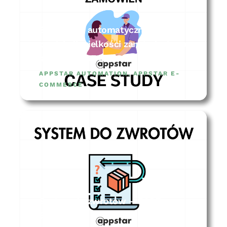
System do automatycznej
predykcji wielkości zamówienia na
sklep – CASE STUDY
APPSTAR AUTOMATION
,
APPSTAR E-
COMMERCE
System do zwrotów – CASE
STUDY