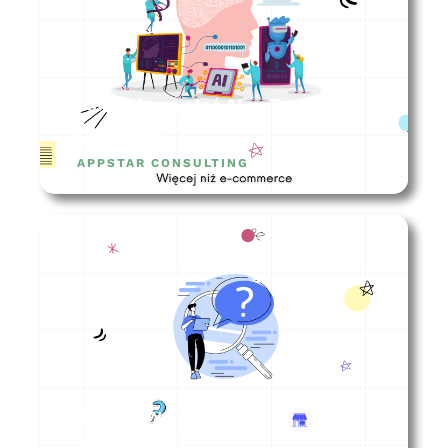
Jak wykorzystać AI w Twoim e-
commerce?
APPSTAR CONSULTING
Gdzie otworzyć sklep
stacjonarny?