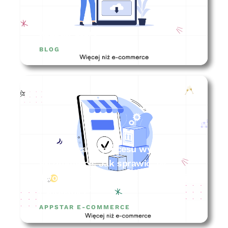
appstar story
BLOG
Optymalizacja procesu wysyłki w
e-commerce: Jak sprawić, by
Twoje zamówienia wyszły szybciej
i sprawniej?
APPSTAR E-COMMERCE