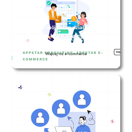
Dlaczego mój sklep działa wolno?
– 7 rzeczy, które powinieneś
sprawdzić
APPSTAR CONSULTING
,
APPSTAR E-
COMMERCE