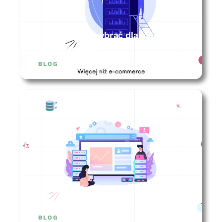
Jaki hosting wybrać dla sklepu
internetowego?
BLOG
Na co zwrócić uwagę wybierając
odpowiedni hosting?
BLOG