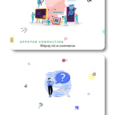
Jak wykorzystać AI w Twoim e-
commerce?
APPSTAR CONSULTING
Gdzie otworzyć sklep
stacjonarny?