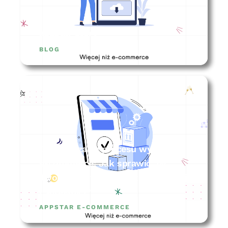
appstar story
BLOG
Optymalizacja procesu wysyłki w
e-commerce: Jak sprawić, by
Twoje zamówienia wyszły szybciej
i sprawniej?
APPSTAR E-COMMERCE