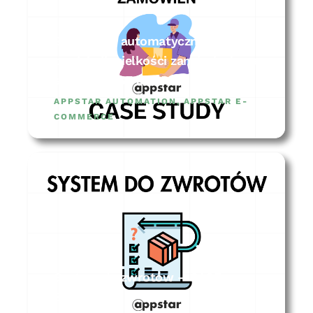
System do automatycznej
predykcji wielkości zamówienia na
sklep – CASE STUDY
APPSTAR AUTOMATION
,
APPSTAR E-
COMMERCE
System do zwrotów – CASE
STUDY