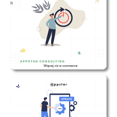
Jak zarządzać zmianą w firmie? –
5 najczęstszych barier
APPSTAR CONSULTING