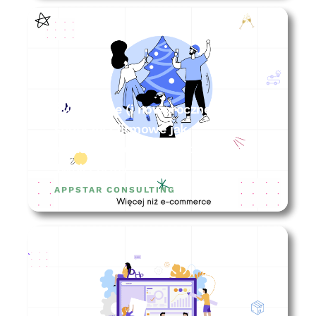
Świąteczne (i noworoczne)
spotkania firmowe jak
wykorzystać ten czas do wzrostu
Twojej firmy?
APPSTAR CONSULTING