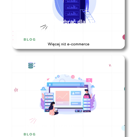
Jaki hosting wybrać dla sklepu
internetowego?
BLOG
Na co zwrócić uwagę wybierając
odpowiedni hosting?
BLOG