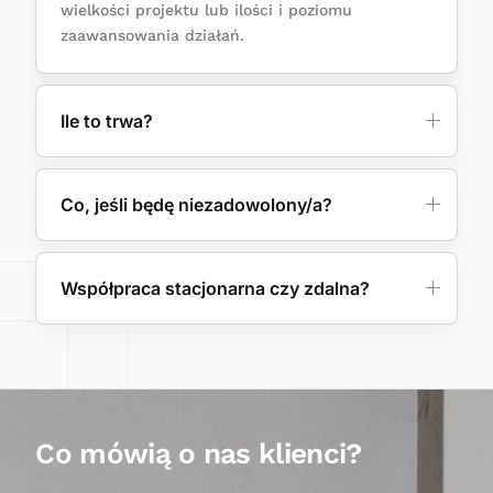
wielkości projektu lub ilości i poziomu
zaawansowania działań.
Ile to trwa?
Co, jeśli będę niezadowolony/a?
Współpraca stacjonarna czy zdalna?
C
o
m
ó
w
i
ą
o
n
a
s
k
l
i
e
n
c
i
?