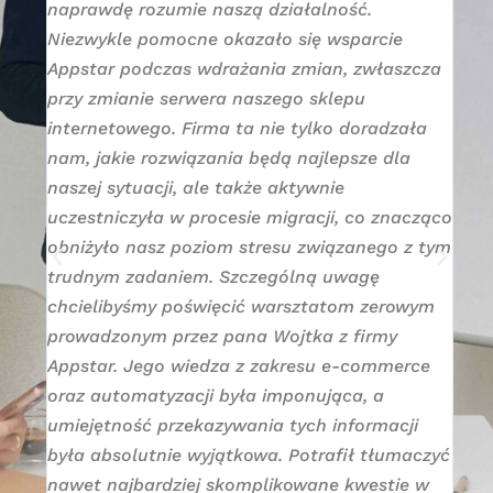
naprawdę rozumie naszą działalność.
fir
ert
Niezwykle pomocne okazało się wsparcie
poz
jest
Appstar podczas wdrażania zmian, zwłaszcza
na 
ze
przy zmianie serwera naszego sklepu
cza
wdę
internetowego. Firma ta nie tylko doradzała
cz
ć
nam, jakie rozwiązania będą najlepsze dla
ska
ów i
naszej sytuacji, ale także aktywnie
ni
star
uczestniczyła w procesie migracji, co znacząco
ter
obniżyło nasz poziom stresu związanego z tym
dz
c
trudnym zadaniem. Szczególną uwagę
mo
chcielibyśmy poświęcić warsztatom zerowym
str
prowadzonym przez pana Wojtka z firmy
App
Appstar. Jego wiedza z zakresu e-commerce
pro
oraz automatyzacji była imponująca, a
bi
mamy
umiejętność przekazywania tych informacji
bi
była absolutnie wyjątkowa. Potrafił tłumaczyć
pew
ta,
nawet najbardziej skomplikowane kwestie w
będ