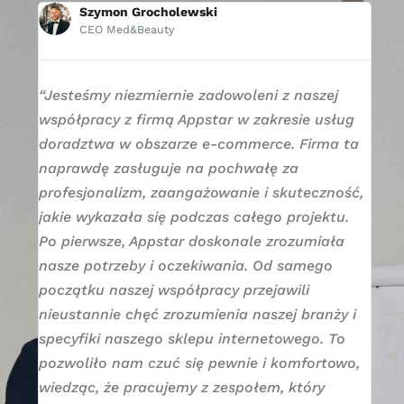
Szymon Grocholewski
CEO Med&Beauty
kt
“Jesteśmy niezmiernie zadowoleni z naszej
“D
a
współpracy z firmą Appstar w zakresie usług
ju
 e-
doradztwa w obszarze e-commerce. Firma ta
no
u IT
naprawdę zasługuje na pochwałę za
co
profesjonalizm, zaangażowanie i skuteczność,
stw
jakie wykazała się podczas całego projektu.
APP
 i
Po pierwsze, Appstar doskonale zrozumiała
ch
ng
nasze potrzeby i oczekiwania. Od samego
prz
mś
początku naszej współpracy przejawili
koj
nieustannie chęć zrozumienia naszej branży i
abs
specyfiki naszego sklepu internetowego. To
za
pozwoliło nam czuć się pewnie i komfortowo,
fir
 z
wiedząc, że pracujemy z zespołem, który
pot