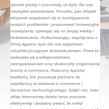
y.
sposób prosty i zrozumiały, co było dla nas
ko
e
niezwykle wartościowe. Ponadto, pan Wojtek
Pod
,
aktywnie angażował się w rozwiązywanie
do
”
naszych problemów i proponował innowacyjne
któ
rozwiązania, opierając się na swojej wiedzy i
doświadczeniu. Podsumowując, współpraca z
firmą Appstar była dla nas wyjątkowo
satysfakcjonującym doświadczeniem. Firma ta
wykazała się profesjonalizmem,
zaangażowaniem oraz doskonałą znajomością
branży e-commerce. Polecamy Appstar
każdemu, kto poszukuje partnera do
współpracy w obszarze e-commerce i
doradztwa technologicznego. Dzięki nim, nasz
sklep internetowy działa teraz znacznie
efektywniej i jesteśmy pewni, że nadal