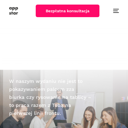
Bezpłatna konsultacja
Doradztwo w
e-commerce
W naszym wydaniu nie jest to
pokazywaniem palcem zza
biurka czy rysowanie na tablicy –
to praca razem z Tobą na
pierwszej linii frontu.