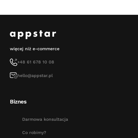
więcej niż e-commerce
+48 61 678 10 08
hello@appstar.pl
Biznes
Darmowa konsultacja
Co robimy?